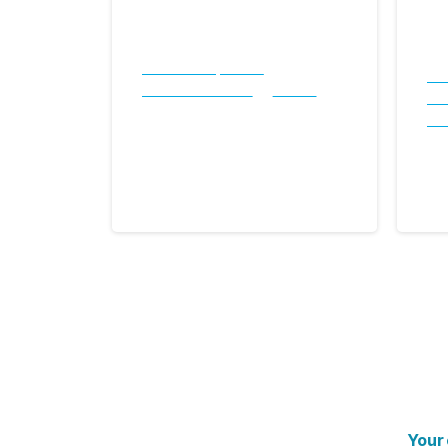
Carisma Hospitalario
Car
Comunidad CBSJD
Cultura
Co
Entrega de símbolos
No
2025
Día
20 noviembre, 2025
1
Your 