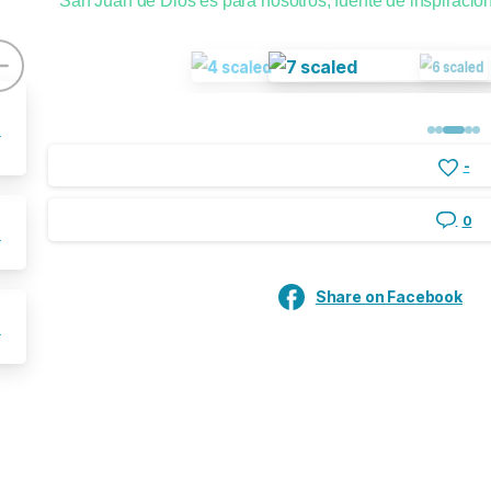
San Juan de Dios es para nosotros, fuente de inspiració
-
-
0
-
Share on Facebook
-