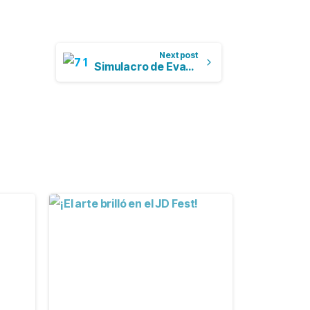
Next post
Simulacro de Evacuación
-
-