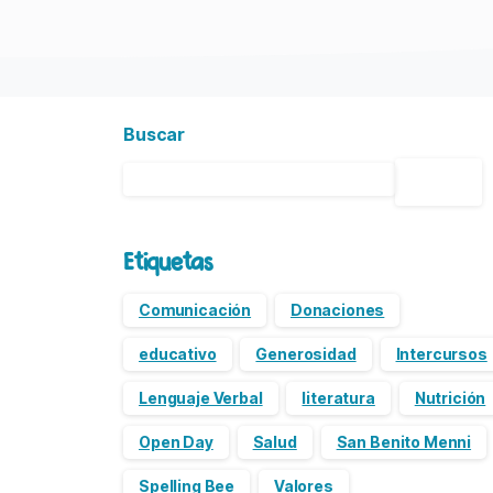
Buscar
Buscar
Etiquetas
Comunicación
Donaciones
educativo
Generosidad
Intercursos
Lenguaje Verbal
literatura
Nutrición
Open Day
Salud
San Benito Menni
Spelling Bee
Valores