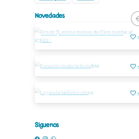
Novedades
Grado 11, en las manos de Dios rumbo al
ICFES
Descubriendo lo Invisible
Leyendo la Naturaleza
Síguenos