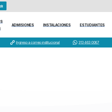
ok
ES
ADMISIONES
INSTALACIONES
ESTUDIANTES
S
Ingreso a correo institucional
313 463 0067