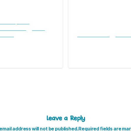
isma Hospitalario
munidad CBSJD
Cultura
vedades
Comunidad CBSJD
Novedad
 de los Niños y Dulce
Feria universitaria
1 noviembre, 2025
28 octubre, 2025
Leave a Reply
email address will not be published.Required fields are ma